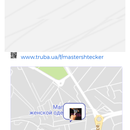
www.truba.ua/f/mastershtecker
Ссылка для мобильных устройств