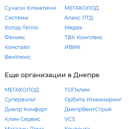
Сучасні Кліматичні
МЕГАХОЛОД
Системи
Апекс ЛТД
Холод-Тепло
Медея
Феникс
ТВК Комплекс
Констайл
ИВИК
Вентлюкс
Еще организации в Днепре
МЕГАХОЛОД
ТОПклим
Супервольт
Орбита Инжиниринг
Днепр Комфорт
ДнепрВентСтрой
Клим Сервис
VCS
Магазин Дома
Конвента