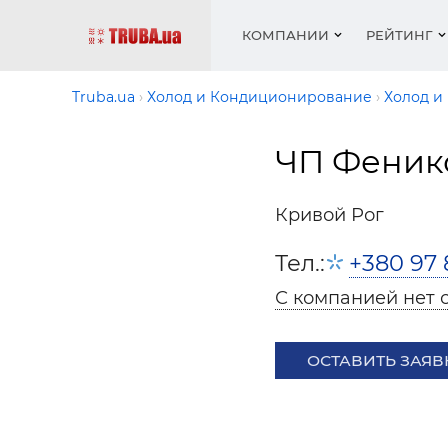
КОМПАНИИ
РЕЙТИНГ
Truba.ua
Холод и Кондиционирование
Холод и
ЧП Феник
Котлы 
Отопле
Работа
Котлы 
Акции 
оборуд
водосн
резюм
оборуд
Новост
Кривой Рог
Запорн
Вентил
Вентил
Теплые
Рейтин
армату
Крепеж
Водопр
Тел.:
+380 97 
Фото
Матери
Радиат
С компанией нет 
Разное
Монтаж
Холод, 
Инфрак
оборуд
ОСТАВИТЬ ЗАЯВ
Полоте
Работа
ваканс