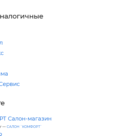
аналогичные
л
кс
има
Сервис
ге
Т Салон-магазин
ог —
САЛОН `КОМФОРТ`
R