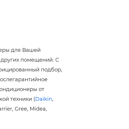
неры для Вашей
и других помещений. С
фицированный подбор,
послегарантийное
кондиционеры от
ой техники (
Daikin
,
arrier, Gree, Midea,