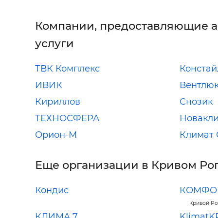
Компании, предоставляющие 
услуги
ТВК Комплекс
Констай
ИВИК
Вентлю
Кириллов
Снозик
ТЕХНОСФЕРА
Новакл
Орион-М
Климат 
Еще организации в Кривом Ро
Кондис
КОМФОР
Кривой Р
КЛИМА 7
KlimatK