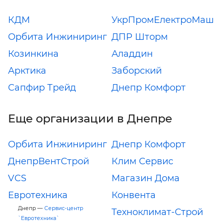
КДМ
УкрПромЕлектроМаш
Орбита Инжиниринг
ДПР Шторм
Козинкина
Аладдин
Арктика
Заборский
Сапфир Трейд
Днепр Комфорт
Еще организации в Днепре
Орбита Инжиниринг
Днепр Комфорт
ДнепрВентСтрой
Клим Сервис
VCS
Магазин Дома
Евротехника
Конвента
Днепр —
Сервис-центр
Техноклимат-Строй
`Евротехника`