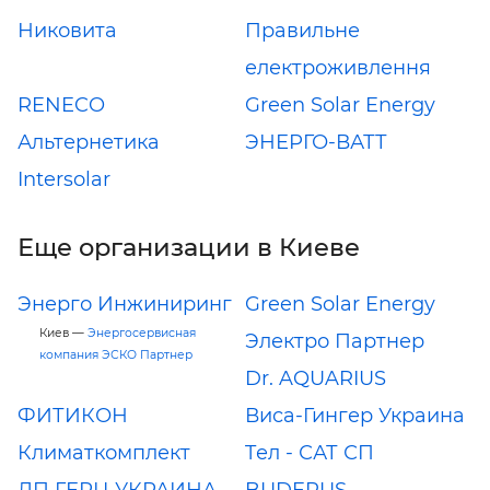
Никовита
Правильне
електроживлення
RENECO
Green Solar Energy
Альтернетика
ЭНЕРГО-ВАТТ
Intersolar
Еще организации в Киеве
Энерго Инжиниринг
Green Solar Energy
Киев —
Энергосервисная
Электро Партнер
компания ЭСКО Партнер
Dr. AQUARIUS
ФИТИКОН
Виса-Гингер Украина
Климаткомплект
Tел - САТ СП
ДП ГЕРЦ УКРАИНА
BUDERUS