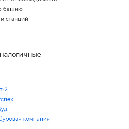
ю башню
 и станций
аналогичные
а
т-2
успех
Буд
буровая компания