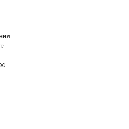
нии
ге
90