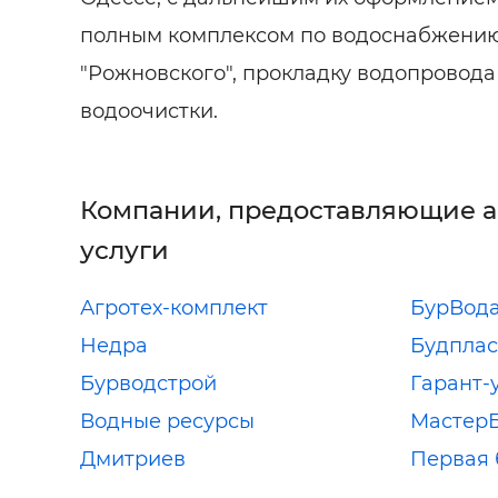
полным комплексом по водоснабжени
"Рожновского", прокладку водопровода
водоочистки.
Компании, предоставляющие 
услуги
Агротех-комплект
БурВод
Недра
Будплас
Бурводстрой
Гарант-
Водные ресурсы
Мастер
Дмитриев
Первая 