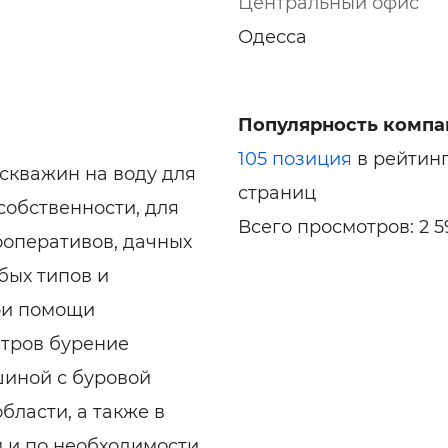
Центральный офис
Одесса
Популярность компа
105 позиция
в рейтин
скважин на воду для
страниц
собственности, для
Всего просмотров: 2 5
ооперативов, дачных
бых типов и
при помощи
етров бурение
шиной с буровой
бласти, а также в
 и по необходимости