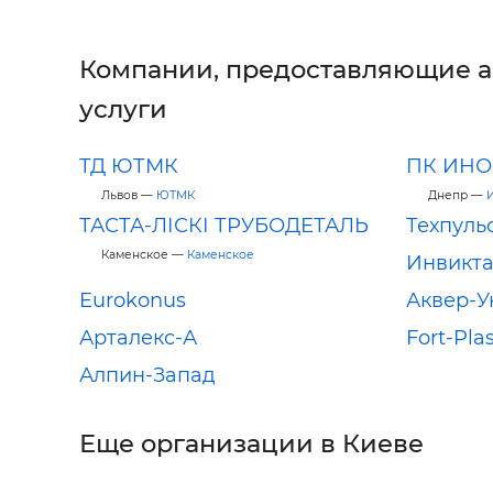
Компании, предоставляющие 
услуги
ТД ЮТМК
ПК ИНО
Львов —
ЮТМК
Днепр —
ТАСТА-ЛІСКІ ТРУБОДЕТАЛЬ
Техпуль
Каменское —
Каменское
Инвикт
Eurokonus
Аквер-У
Арталекс-А
Fort-Pla
Алпин-Запад
Еще организации в Киеве