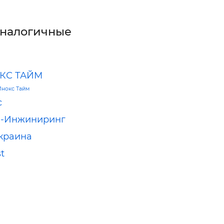
аналогичные
КС ТАЙМ
Инокс Тайм
с
а-Инжиниринг
краина
st