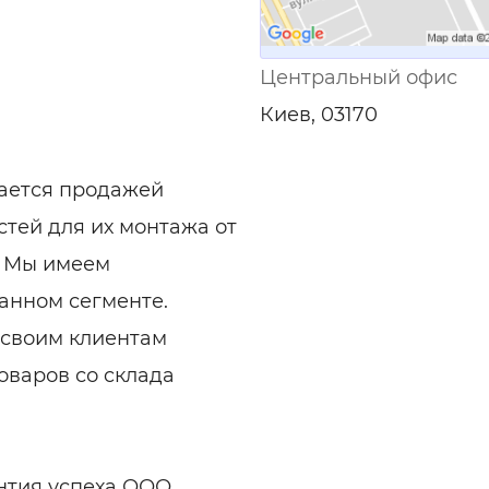
Центральный офис
Киев, 03170
ается продажей
стей для их монтажа от
. Мы имеем
анном сегменте.
 своим клиентам
оваров со cклада
антия успеха ООО