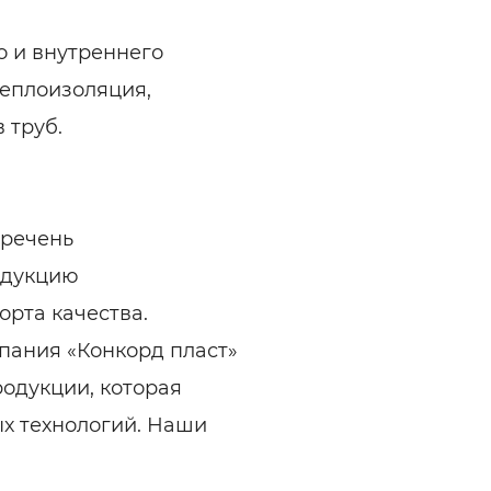
 и внутреннего
теплоизоляция,
 труб.
еречень
одукцию
рта качества.
пания «Конкорд пласт»
родукции, которая
ых технологий. Наши