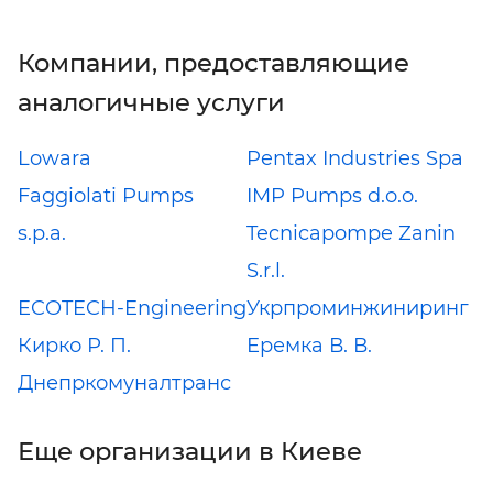
Компании, предоставляющие
аналогичные услуги
Lowara
Pentax Industries Spa
Faggiolati Pumps
IMP Pumps d.o.o.
s.p.a.
Tecnicapompe Zanin
S.r.l.
ECOTECH-Engineering
Укрпроминжиниринг
Кирко Р. П.
Еремка В. В.
Днепркомуналтранс
Еще организации в Киеве