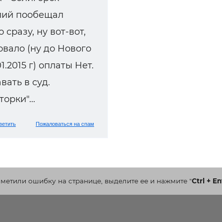
лий пообещал
 сразу, ну вот-вот,
овало (ну до Нового
1.2015 г) оплаты Нет.
вать в суд.
орки"...
ветить
Пожаловаться на спам
аметили ошибку на странице, выделите ее и нажмите
"
Ctrl + En