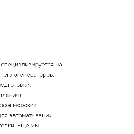
 специализируется на
 теплогенераторов,
подготовки.
пления),
базе морских
для автоматизации
товки. Еще мы