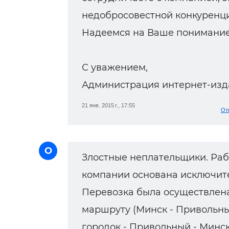
недобросовестной конкуренц
Надеемся на Ваше понимание
С уважением,
Администрация интернет-изд
21 янв. 2015 г., 17:55
От
О
Злостные неплательщики. Раб
компании основана исключите
Перевозка была осуществлена 1
маршруту (Минск - Привольн
городок - Привольный - Минск