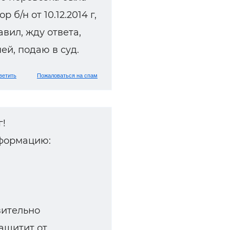
 б/н от 10.12.2014 г,
вил, жду ответа,
ней, подаю в суд.
ветить
Пожаловаться на спам
г!
формацию:
вительно
ащитит от