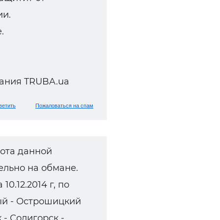
ии.
.
ания TRUBA.ua
ветить
Пожаловаться на спам
ота данной
льно на обмане.
0.12.2014 г, по
ый - Острошицкий
 - Солигорск -