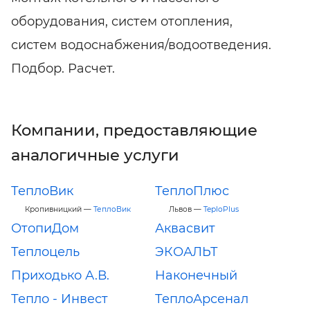
оборудования, систем отопления,
систем водоснабжения/водоотведения.
Подбор. Расчет.
Компании, предоставляющие
аналогичные услуги
ТеплоВик
ТеплоПлюс
Кропивницкий —
ТеплоВик
Львов —
TeploPlus
ОтопиДом
Аквасвит
Теплоцель
ЭКОАЛЬТ
Приходько А.В.
Наконечный
Тепло - Инвест
ТеплоАрсенал