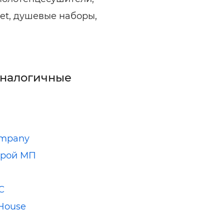
let, душевые наборы,
аналогичные
ompany
трой МП
С
House