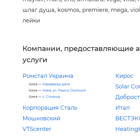
шлаг душа, kosmos, premiere, mega, vio
лейки
Компании, предоставляющие 
услуги
Ромстал Украина
Кирос
Киев —
Караваевы дачи
Solar C
Киев —
Киев, ул. Раисы Окипной
Доброс
Киев —
с. Стоянка
Корпорация Сталь
Итал
Мошковский
ВЕСТЭК
VTScenter
Heating