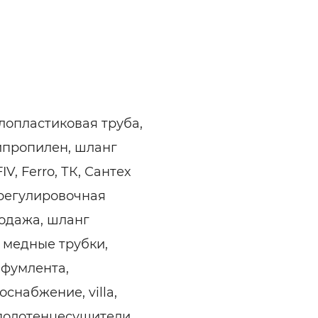
лопластиковая труба,
ипропилен, шланг
V, Ferro, ТК, Сантех
-регулировочная
родажа, шланг
 медные трубки,
 фумлента,
снабжение, villa,
a, полотенцесушители,