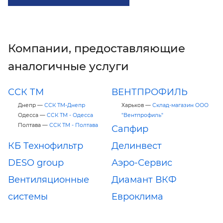
Компании, предоставляющие
аналогичные услуги
ССК ТМ
ВЕНТПРОФИЛЬ
Днепр —
ССК ТМ-Днепр
Харьков —
Склад-магазин ООО
Одесса —
CCК ТМ - Одесса
"Вентпрофиль"
Полтава —
ССК ТМ - Полтава
Сапфир
КБ Технофильтр
Делинвест
DESO group
Аэро-Сервис
Вентиляционные
Диамант ВКФ
системы
Евроклима