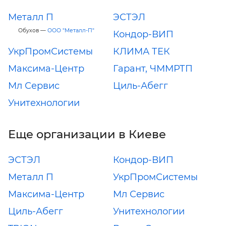
Металл П
ЭСТЭЛ
Обухов —
ООО "Металл-П"
Кондор-ВИП
УкрПромСистемы
КЛИМА ТЕК
Максима-Центр
Гарант, ЧММРТП
Мл Сервис
Циль-Абегг
Унитехнологии
Еще организации в Киеве
ЭСТЭЛ
Кондор-ВИП
Металл П
УкрПромСистемы
Максима-Центр
Мл Сервис
Циль-Абегг
Унитехнологии