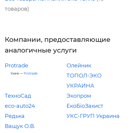
товаров)
Компании, предоставляющие
аналогичные услуги
Protrade
Олейник
Киев —
Protrade
ТОПОЛ-ЭКО
УКРАИНА
ТехноСад
Экопром
eco-auto24
ЕкоБіоЗахист
Редька
УКС-ГРУП Украина
Ващук О.В.