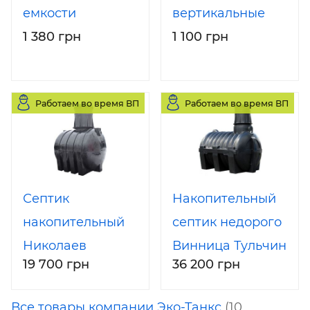
емкости
вертикальные
1 380 грн
1 100 грн
Работаем во время ВП
Работаем во время ВП
Септик
Накопительный
накопительный
септик недорого
Николаев
Винница Тульчин
19 700 грн
36 200 грн
Первомайск
Все товары компании Эко-Танкс
(10