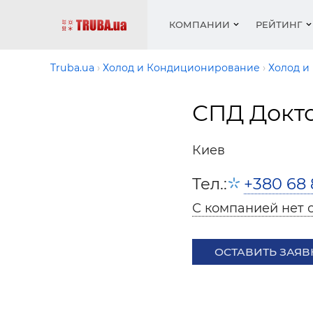
КОМПАНИИ
РЕЙТИНГ
Truba.ua
Холод и Кондиционирование
Холод и
СПД Докт
Котлы 
Отопле
Работа
Котлы 
Акции 
оборуд
водосн
резюм
оборуд
Новост
Киев
Запорн
Вентил
Вентил
Теплые
Рейтин
армату
Крепеж
Водопр
Тел.:
+380 68 
Фото
Матери
Радиат
С компанией нет 
Разное
Монтаж
Холод, 
Инфрак
оборуд
ОСТАВИТЬ ЗАЯВ
Полоте
Работа
ваканс