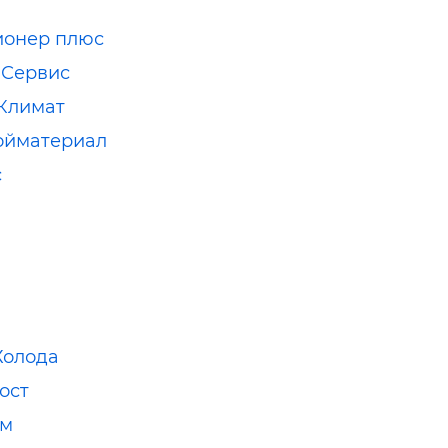
ионер плюс
 Сервис
Климат
ойматериал
с
Холода
ост
ом