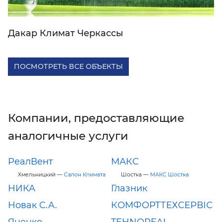
Дакар Климат Черкассы
ПОСМОТРЕТЬ ВСЕ ОБЪЕКТЫ
Компании, предоставляющие
аналогичные услуги
РеалВент
МАКС
Хмельницкий —
Салон Климата
Шостка —
МАКС Шостка
НИКА
Глазник
Новак С.А.
КОМФОРТТЕХСЕРВІС
Яценко
TEHNOREAL