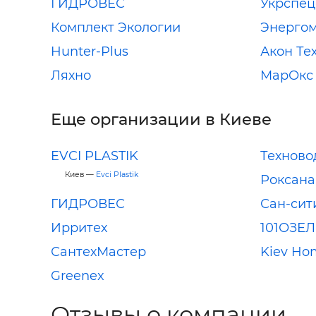
ГИДРОВЕС
Укрспец
Комплект Экологии
Энергом
Hunter-Plus
Акон Те
Ляхно
МарОкс
Еще организации в Киеве
EVCI PLASTIK
Техново
Киев —
Evci Plastik
Роксана
ГИДРОВЕС
Сан-сит
Ирритех
101ОЗЕ
СантехМастер
Kiev Ho
Greenex
Отзывы о компании