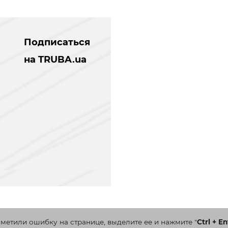
Подписаться
на TRUBA.ua
аметили ошибку на странице, выделите ее и нажмите
"
Ctrl + En