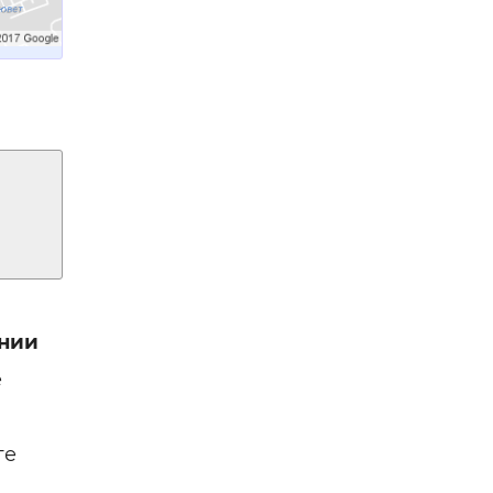
нии
е
ге