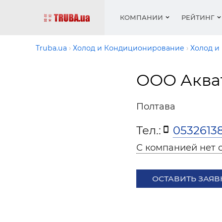
КОМПАНИИ
РЕЙТИНГ
Truba.ua
Холод и Кондиционирование
Холод и
ООО Аква
Котлы 
Отопле
Работа
Котлы 
Акции 
оборуд
водосн
резюм
оборуд
Новост
Полтава
Запорн
Вентил
Вентил
Теплые
Рейтин
армату
Крепеж
Водопр
Тел.:
0532613
Фото
Матери
Радиат
С компанией нет 
Разное
Монтаж
Холод, 
Инфрак
оборуд
ОСТАВИТЬ ЗАЯВ
Полоте
Работа
ваканс