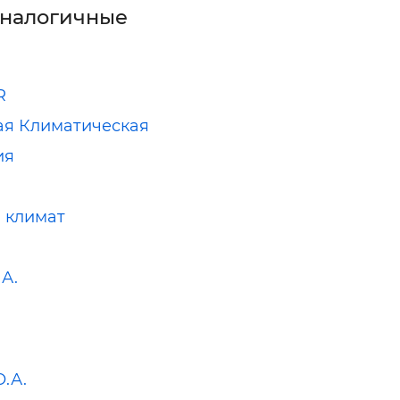
аналогичные
R
я Климатическая
ия
 климат
.А.
О.А.