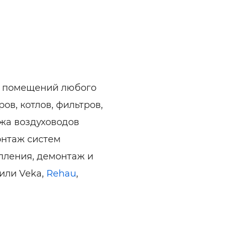
е помещений любого
в, котлов, фильтров,
ажа воздуховодов
онтаж систем
пления, демонтаж и
или Veka,
Rehau
,