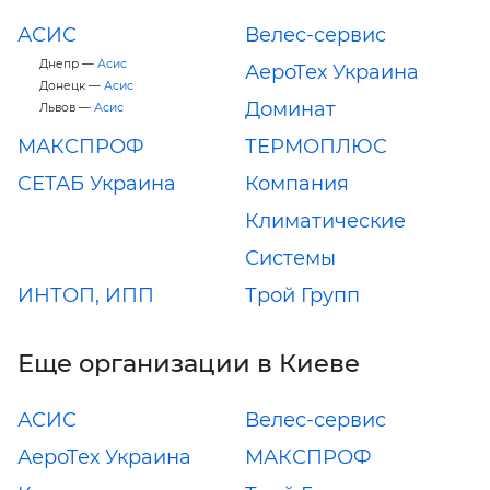
АСИС
Велес-сервис
Днепр —
Асис
АероТех Украина
Донецк —
Асис
Доминат
Львов —
Асис
МАКСПРОФ
ТЕРМОПЛЮС
СЕТАБ Украина
Компания
Климатические
Системы
ИНТОП, ИПП
Трой Групп
Еще организации в Киеве
АСИС
Велес-сервис
АероТех Украина
МАКСПРОФ