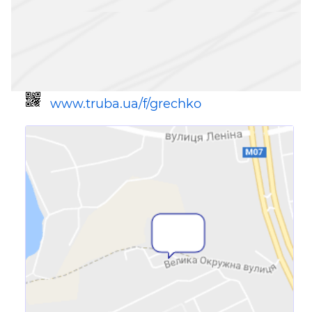
www.truba.ua/f/grechko
Ссылка для мобильных устройств