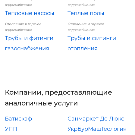
водоснабжение
водоснабжение
Тепловые насосы
Теплые полы
Отопление и горячее
Отопление и горячее
водоснабжение
водоснабжение
Трубы и фитинги
Трубы и фитинги
газоснабжения
отопления
.
Компании, предоставляющие
аналогичные услуги
Батискаф
Санмаркет Де Люкс
УПП
УкрБурМашГеология