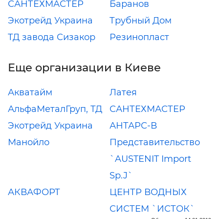
САНТЕХМАСТЕР
Баранов
Экотрейд Украина
Трубный Дом
ТД завода Сизакор
Резинопласт
Еще организации в Киеве
Акватайм
Латея
АльфаМеталГруп, ТД
САНТЕХМАСТЕР
Экотрейд Украина
АНТАРС-В
Манойло
Представительство
`AUSTENIT Import
Sp.J`
АКВАФОРТ
ЦЕНТР ВОДНЫХ
СИСТЕМ `ИСТОК`