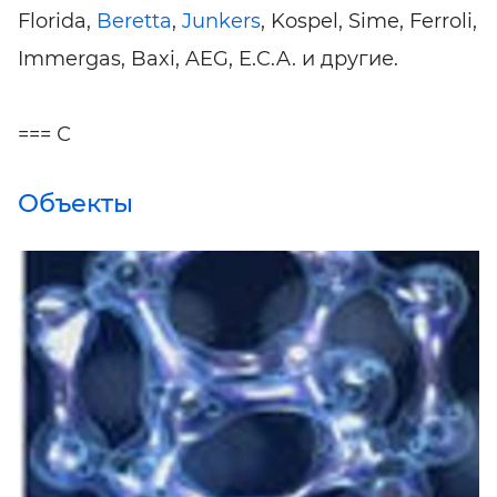
Florida,
Beretta
,
Junkers
, Kospel, Sime, Ferroli,
Immergas, Baxi, AEG, E.C.A. и другие.
=== С
Объекты