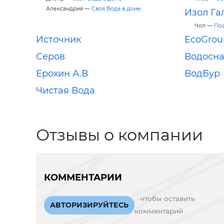
Александрия —
Своя Вода в доме
Изол Га
Чоп —
По
Источник
EcoGrou
Серов
Водосн
Ерохин А.В
ВодБур
Чистая Вода
Отзывы о компании
КОММЕНТАРИИ
чтобы оставить
АВТОРИЗИРУЙТЕСЬ
комментарий