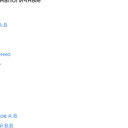
аналогичные
А.В
енко
р
ов А.В.
 В.В.