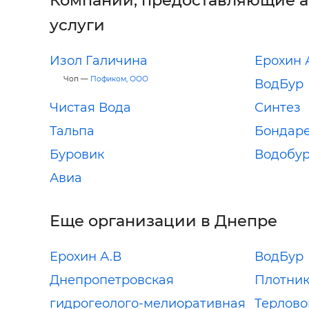
Компании, предоставляющие 
услуги
Изол Галичина
Ерохин 
Чоп —
Пофиком, ООО
ВодБур
Чистая Вода
Синтез
Тальпа
Бондар
Буровик
Водобу
Авиа
Еще организации в Днепре
Ерохин А.В
ВодБур
Днепропетровская
Плотник
гидрогеолого-мелиоративная
Терловой