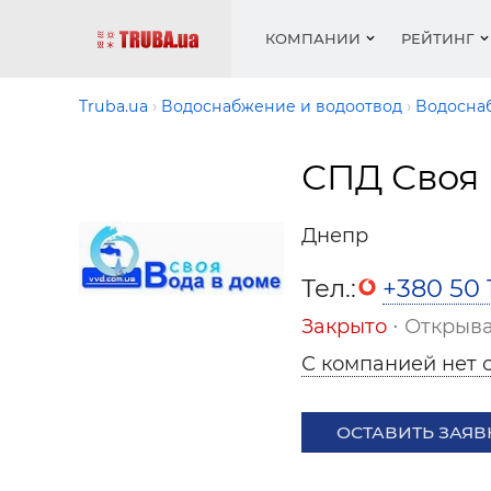
КОМПАНИИ
РЕЙТИНГ
Truba.ua
Водоснабжение и водоотвод
Водосна
СПД Своя 
Котлы 
Отопле
Работа
Котлы 
Акции 
оборуд
водосн
резюм
оборуд
Новост
Днепр
Запорн
Вентил
Вентил
Теплые
Рейтин
армату
Крепеж
Водопр
Тел.:
+380 50 
Фото
Матери
Радиат
Закрыто
⋅ Открыва
Разное
Монтаж
С компанией нет 
Холод, 
Инфрак
оборуд
Полоте
ОСТАВИТЬ ЗАЯВ
Работа
ваканс