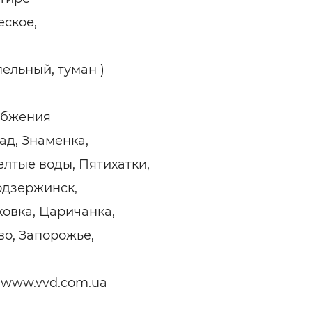
еское,
пельный, туман )
абжения
ад, Знаменка,
елтые воды, Пятихатки,
одзержинск,
овка, Царичанка,
о, Запорожье,
 www.vvd.com.ua