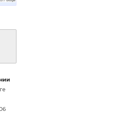
нии
ге
06