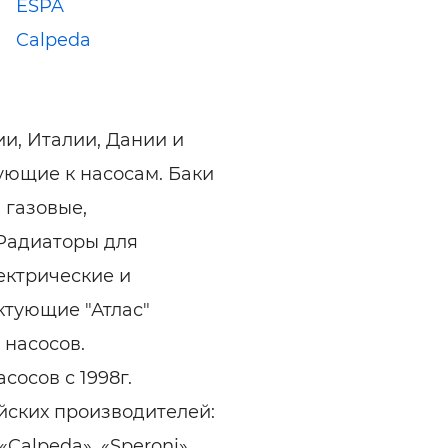
ESPA
Calpeda
и, Италии, Дании и
тующие к насосам. Баки
 газовые,
 Радиаторы для
ектрические и
ктующие "Атлас"
 насосов.
осов с 1998г.
йских производителей:
Calpeda», «Speroni»,