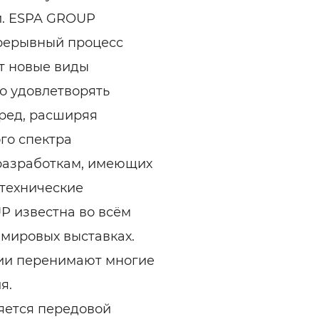
и. ESPA GROUP
прерывный процесс
т новые виды
ко удовлетворять
еред, расширяя
го спектра
разработкам, имеющих
 технические
P известна во всём
 мировых выставках.
нии перенимают многие
я.
яется передовой