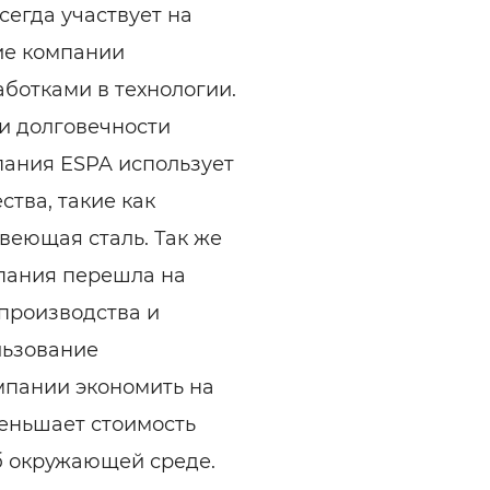
сегда участвует на
гие компании
ботками в технологии.
и долговечности
пания ESPA использует
тва, такие как
веющая сталь. Так же
мпания перешла на
производства и
льзование
мпании экономить на
меньшает стоимость
б окружающей среде.