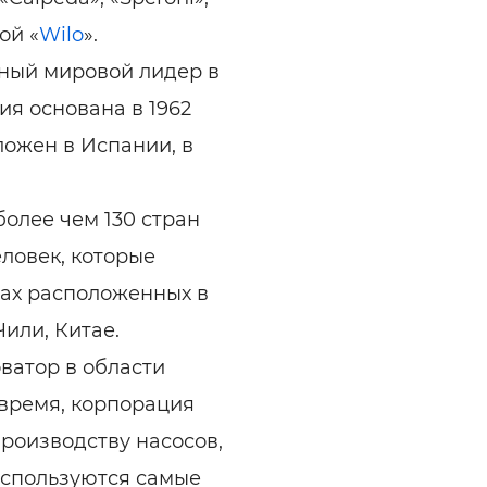
ой «
Wilo
».
ный мировой лидер в
ия основана в 1962
ложен в Испании, в
олее чем 130 стран
еловек, которые
рах расположенных в
или, Китае.
ватор в области
 время, корпорация
производству насосов,
используются самые