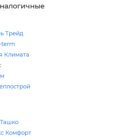
аналогичные
ь Трейд
-term
я Климата
с
ам
еплострой
-Ташко
с Комфорт