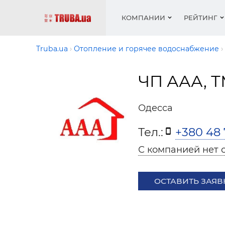
КОМПАНИИ
РЕЙТИНГ
Truba.ua
Отопление и горячее водоснабжение
ЧП ААА, 
Котлы 
Отопле
Работа
Котлы 
Акции 
оборуд
водосн
резюм
оборуд
Новост
Одесса
Запорн
Вентил
Вентил
Теплые
Рейтин
армату
Крепеж
Водопр
Тел.:
+380 48 
Фото
Матери
Радиат
С компанией нет 
Разное
Монтаж
Холод, 
Инфрак
оборуд
ОСТАВИТЬ ЗАЯВ
Полоте
Работа
ваканс