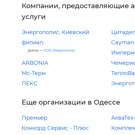
Компании, предоставляющие 
услуги
Энергополис. Киевский
Цитадел
филиал.
Cayman
Днепр —
ООО Энергополис
Импери
ARBONIA
Чемери
Мс-Терм
ТеплоВ
ЛЕКС
Энергот
Еще организации в Одессе
Премьер
АкваТех
Конкорд Сервис - Плюс
Комплек