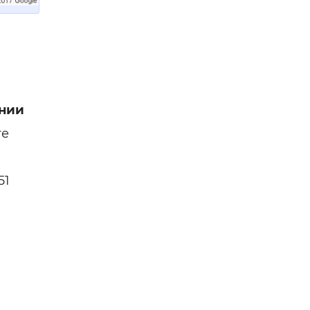
нии
ге
51