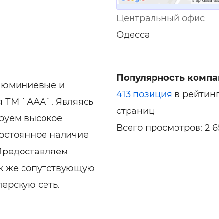
Центральный офис
Одесса
Популярность компа
алюминиевые и
413 позиция
в рейтин
 ТМ `ААА`. Являясь
страниц
руем высокое
Всего просмотров: 2 6
постоянное наличие
 Предоставляем
ак же сопутствующую
ерскую сеть.