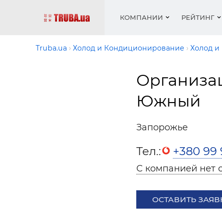
КОМПАНИИ
РЕЙТИНГ
Truba.ua
Холод и Кондиционирование
Холод и
Организа
Котлы 
Отопле
Работа
Котлы 
Акции 
оборуд
водосн
резюм
оборуд
Южный
Новост
Запорн
Вентил
Вентил
Теплые
Рейтин
армату
Крепеж
Водопр
Запорожье
Фото
Матери
Радиат
Тел.:
+380 99 
Разное
Монтаж
Холод, 
Инфрак
С компанией нет 
оборуд
Полоте
ОСТАВИТЬ ЗАЯВ
Работа
ваканс