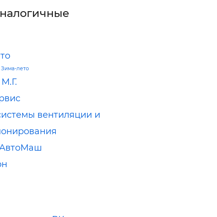
аналогичные
то
—
Зима-лето
М.Г.
рвис
системы вентиляции и
ионирования
оАвтоМаш
он