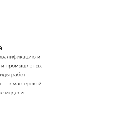
й
квалификацию и
х и промышленых
виды работ
х — в мастерской.
е модели.