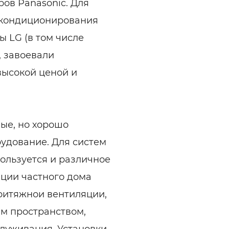
ров Panasonic. Для
 кондиционирования
 LG (в том числе
 завоевали
высокой ценой и
ые, но хорошо
удование. Для систем
ользуется и различное
яции частного дома
ритяжнои вентиляции,
м пространством,
служивания. Установки