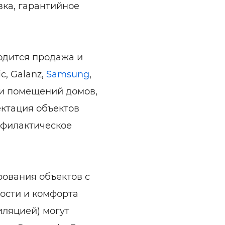
вка, гарантийное
одится продажа и
c, Galanz,
Samsung
,
ии помещений домов,
ктация объектов
филактическое
ования объектов с
ости и комфорта
иляцией) могут