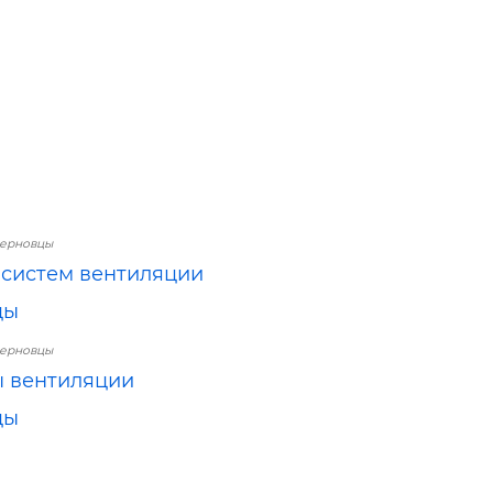
Черновцы
систем вентиляции
цы
Черновцы
 вентиляции
цы