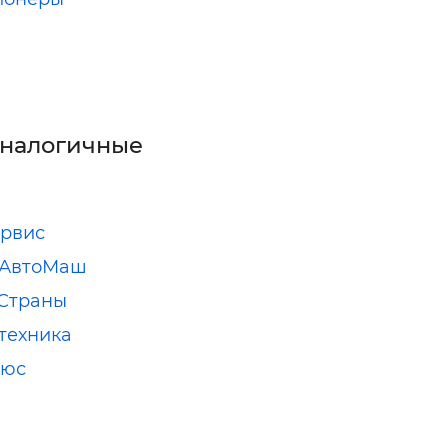
аналогичные
рвис
оАвтоМаш
Страны
техника
люс