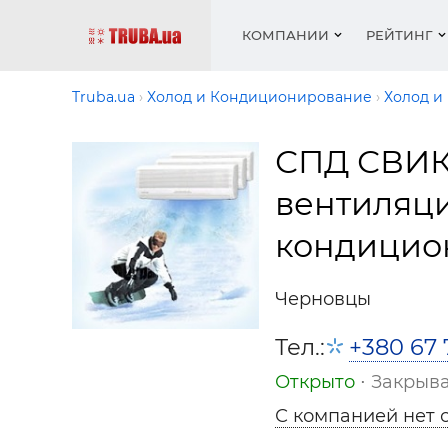
КОМПАНИИ
РЕЙТИНГ
Truba.ua
Холод и Кондиционирование
Холод и
СПД СВИК
Котлы 
Отопле
Работа
Котлы 
Акции 
оборуд
водосн
резюм
оборуд
вентиляц
Новост
Запорн
Вентил
Вентил
Теплые
Рейтин
кондицио
армату
Крепеж
Водопр
Фото
Матери
Радиат
Черновцы
Разное
Монтаж
Холод, 
Инфрак
Тел.:
+380 67 
оборуд
Полоте
Открыто
⋅ Закрыва
Работа
С компанией нет 
ваканс