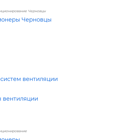
диционирование Черновцы
ионеры Черновцы
систем вентиляции
 вентиляции
диционирование
ионеры