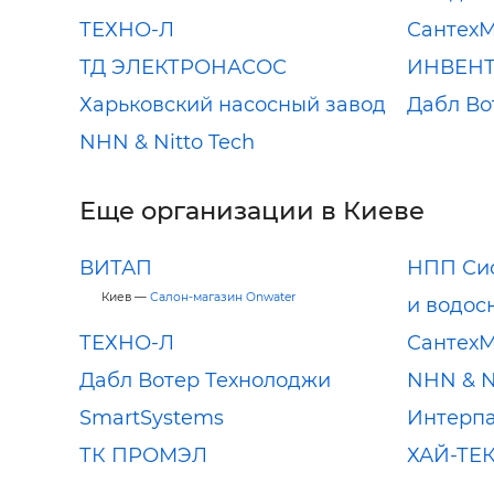
ТЕХНО-Л
СантехМ
ТД ЭЛЕКТРОНАСОС
ИНВЕНТ
Харьковский насосный завод
Дабл Во
NHN & Nitto Tech
Еще организации в Киеве
ВИТАП
НПП Си
Киев —
Салон-магазин Onwater
и водос
ТЕХНО-Л
СантехМ
Дабл Вотер Технолоджи
NHN & N
SmartSystems
Интерп
ТК ПРОМЭЛ
ХАЙ-ТЕ