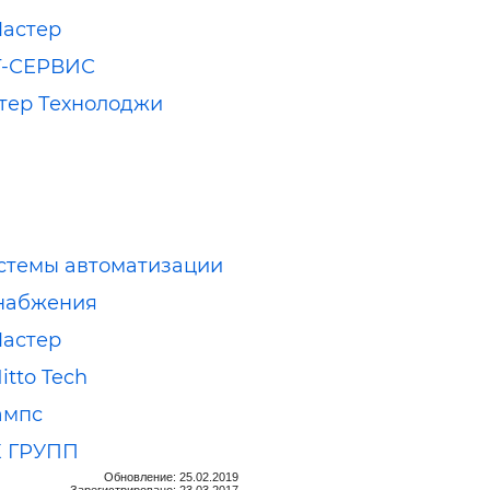
астер
-СЕРВИС
тер Технолоджи
стемы автоматизации
набжения
астер
itto Tech
ампс
К ГРУПП
Обновление: 25.02.2019
Зарегистрировано: 23.03.2017