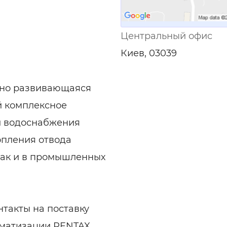
Центральный офис
Киев, 03039
чно развивающаяся
й комплексное
и водоснабжения
опления отвода
 так и в промышленных
такты на поставку
оматизации PENTAX