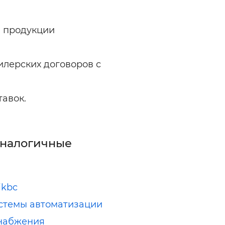
й продукции
илерских договоров с
авок.
аналогичные
ikbc
стемы автоматизации
набжения