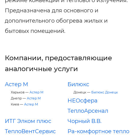
режиме конвекции и теплового излучения.
Предназначена для основного и
дополнительного обогрева жилых и
бытовых помещений.
Компании, предоставляющие
аналогичные услуги
Астер М
Билюкс
Харьков —
Астер М
Донецк —
Билюкс Донецк
Днепр —
Астер М
НЕОсфера
Киев —
Астер М
ТеплоАрсенал
ИТГ Элком плюс
Чорный В.В.
ТеплоВентСервис
Ра-комфортное тепло