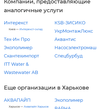
Компании, предоставляющие
аналогичные услуги
Интерекст
КSB-ЗИСИКО
Киев —
Интерекст-склад
УкрМонтажЛюкс
Тех-Ин Про
Аквантис
Экополимер
Насосэлектромаш
Скантехимпорт
Спецбурбуд
ITT Water &
Wastewater AB
Еще организации в Харькове
АКВАПАЙП
Экополимер
Харьков —
Аквапайп Харьков
ВАРНА