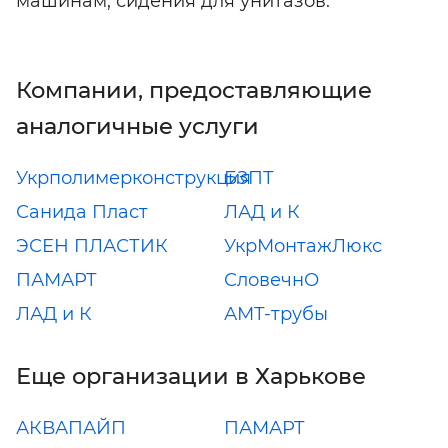
машинам; сидения для унитазов.
Компании, предоставляющие
аналогичные услуги
Укрполимерконструкция
БЗПТ
Санида Пласт
ЛАД и К
ЭСЕН ПЛАСТИК
УкрМонтажЛюкс
ПАМАРТ
СловечнО
ЛАД и К
АМТ-трубы
Еще организации в Харькове
АКВАПАЙП
ПАМАРТ