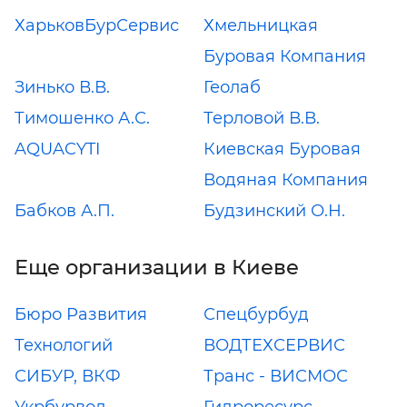
ХарьковБурСервис
Хмельницкая
Буровая Компания
Зинько В.В.
Геолаб
Тимошенко А.С.
Терловой В.В.
AQUACYTI
Киевская Буровая
Водяная Компания
Бабков А.П.
Будзинский О.Н.
Еще организации в Киеве
Бюро Развития
Спецбурбуд
Технологий
ВОДТЕХСЕРВИС
СИБУР, ВКФ
Транс - ВИСМОС
Укрбурвод
Гидроресурс