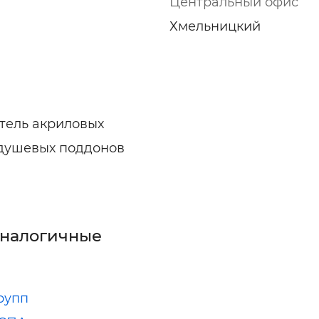
Центральный офис
Хмельницкий
тель акриловых
и душевых поддонов
аналогичные
рупп