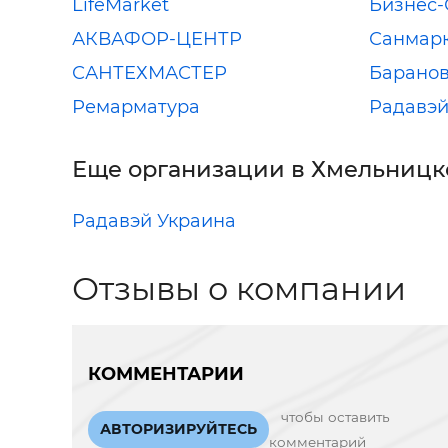
LifeMarket
Бизнес
АКВАФОР-ЦЕНТР
Санмарк
САНТЕХМАСТЕР
Барано
Ремарматура
Радавэй
Еще организации в Хмельницк
Радавэй Украина
Отзывы о компании
КОММЕНТАРИИ
чтобы оставить
АВТОРИЗИРУЙТЕСЬ
комментарий