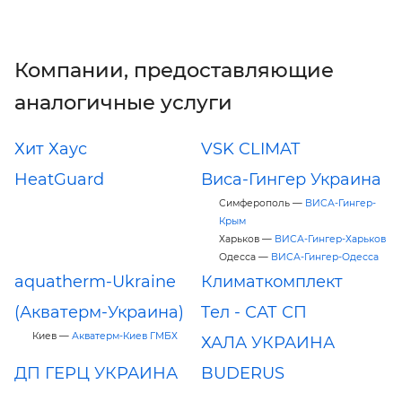
Компании, предоставляющие
аналогичные услуги
Хит Хаус
VSK CLIMAT
HeatGuard
Виса-Гингер Украина
Симферополь —
ВИСА-Гингер-
Крым
Харьков —
ВИСА-Гингер-Харьков
Одесса —
ВИСА-Гингер-Одесса
aquatherm-Ukraine
Климаткомплект
(Акватерм-Украина)
Tел - САТ СП
Киев —
Акватерм-Киев ГМБХ
ХАЛА УКРАИНА
ДП ГЕРЦ УКРАИНА
BUDERUS