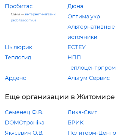
Пробитас
Дюна
Сумы —
интернет-магазин:
Оптима.укр
probitas.com.ua
Альтернативные
источники
Цылюрик
ЕСТЕУ
Теплогид
НПП
Теплоцентрпром
Арденс
Альтум Сервис
Еще организации в Житомире
Семенец Ф.В.
Лика-Свит
DOMOтроніка
БРИК
Якусевич О.В.
Политерм-Центр