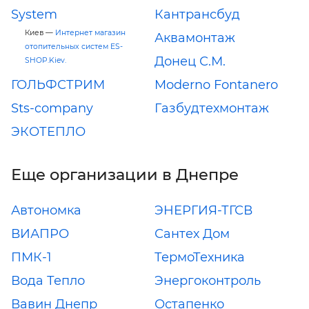
System
Кантрансбуд
Киев —
Интернет магазин
Аквамонтаж
отопительных систем ES-
Донец С.М.
SHOP.Kiev.
ГОЛЬФСТРИМ
Moderno Fontanero
Sts-company
Газбудтехмонтаж
ЭКОТЕПЛО
Еще организации в Днепре
Автономка
ЭНЕРГИЯ-ТГСВ
ВИАПРО
Сантех Дом
ПМК-1
ТермоТехника
Вода Тепло
Энергоконтроль
Вавин Днепр
Остапенко