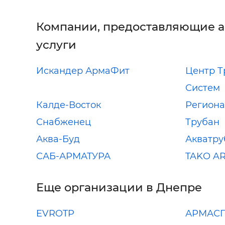
Компании, предоставляющие 
услуги
Искандер АрмаФит
Центр Т
Систем
Калде-Восток
Региона
Снабженец
Трубан
Аква-Буд
Акватру
САБ-АРМАТУРА
TAKO A
Еще организации в Днепре
EVROTP
АРМАС