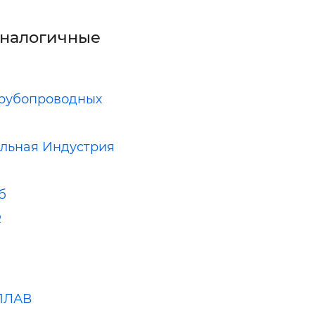
аналогичные
рубопроводных
льная Индустрия
б
R
ПЛАВ