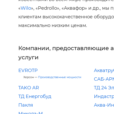
«
Wilo
», «Pedrollo», «Аквафор» и др., м
клиентам высококачественное оборудов
максимально низким ценам.
Компании, предоставляющие 
услуги
EVROTP
Акватру
Херсон —
Производственные мощности
САБ-АР
TAKO AR
ТД 24 Э
ТД Енергобуд
Индаст
Пакля
Аква-И
Микола-М