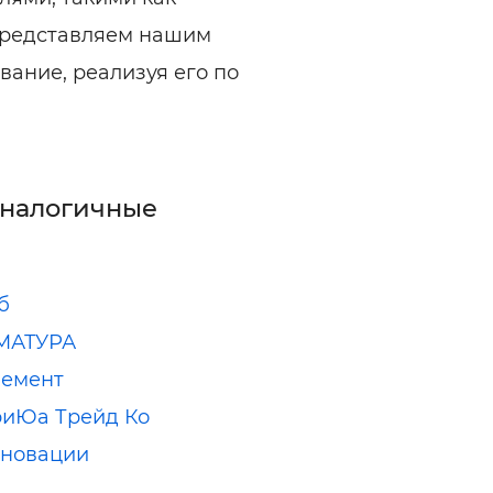
ы представляем нашим
ание, реализуя его по
аналогичные
б
МАТУРА
лемент
риЮа Трейд Ко
нновации