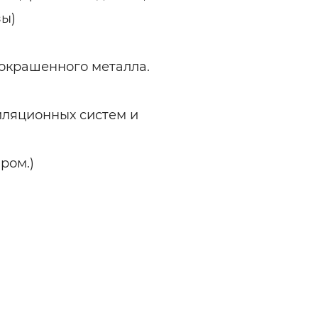
зы)
 окрашенного металла.
иляционных систем и
ром.)