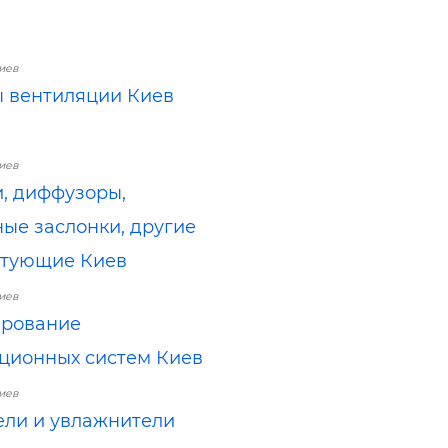
иев
 вентиляции Киев
иев
, диффузоры,
ые заслонки, другие
ктующие Киев
иев
ирование
ционных систем Киев
иев
ли и увлажнители