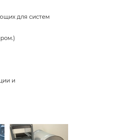
ющих для систем
ром.)
ции и