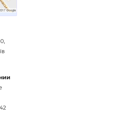
0,
їв
нии
е
42