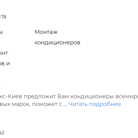
-78
ы
Монтаж
кондиционеров
онт
в и
я
кс-Киев предложит Вам кондиционеры всемир
вых марок, поможет с ...
Читать подробнее
-42