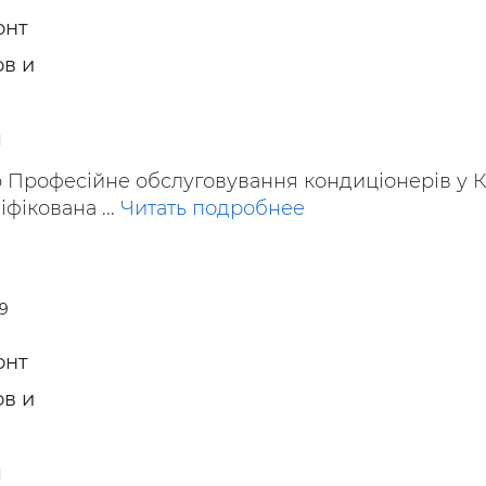
онт
в и
я
o Професійне обслуговування кондиціонерів у К
фікована ...
Читать подробнее
69
онт
в и
я