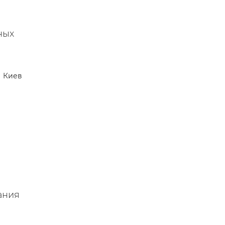
ных
Киев
ания