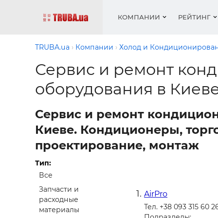
КОМПАНИИ
РЕЙТИНГ
TRUBA.ua
Компании
Холод и Кондиционирова
Сервис и ремонт кон
Котлы 
Отопле
Работа
Котлы 
Акции 
оборудования в Киев
оборуд
водосн
резюм
оборуд
Новост
Запорн
Вентил
Вентил
Теплые
Сервис и ремонт кондицион
Рейтин
армату
Крепеж
Водопр
Киеве. Кондиционеры, торг
Фото
Матери
Радиат
проектирование, монтаж
Разное
Монтаж
Тип:
Холод, 
Инфрак
оборуд
Все
Полоте
Запчасти и
AirPro
Работа
расходные
Тел. +38 093 315 60 2
ваканс
материалы
Подразделы: