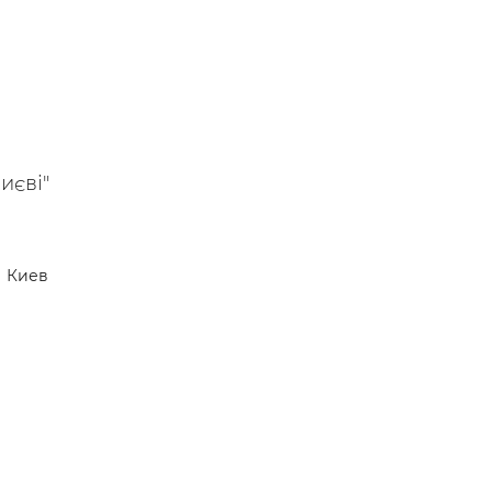
иєві"
Киев