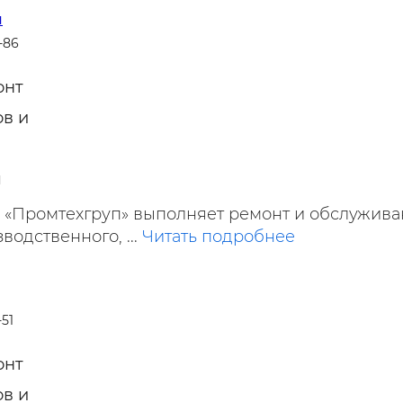
п
-86
онт
в и
я
«Промтехгруп» выполняет ремонт и обслужива
водственного, ...
Читать подробнее
-51
онт
в и