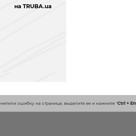
на TRUBA.ua
аметили ошибку на странице, выделите ее и нажмите
"
Ctrl + En