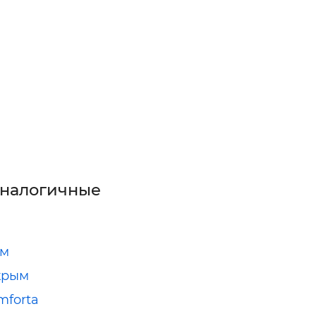
аналогичные
ом
крым
forta