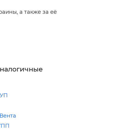
аины, а также за её
аналогичные
УП
Вента
УПП