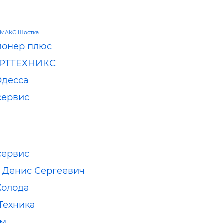
МАКС Шостка
ионер плюс
РТТЕХНИКС
Одесса
сервис
сервис
 Денис Сергеевич
Холода
Техника
ом