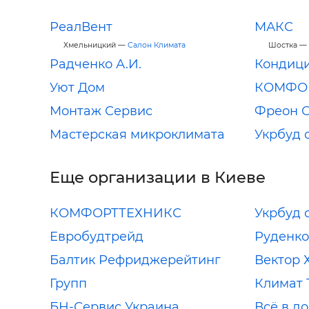
РеалВент
МАКС
Хмельницкий —
Салон Климата
Шостка —
Радченко А.И.
Кондиц
Уют Дом
КОМФО
Монтаж Сервис
Фреон 
Мастерская микроклимата
Укрбуд 
Еще организации в Киеве
КОМФОРТТЕХНИКС
Укрбуд 
Евробудтрейд
Руденко
Балтик Рефриджерейтинг
Вектор 
Групп
Климат 
БН-Сервис Украина
Всё в д