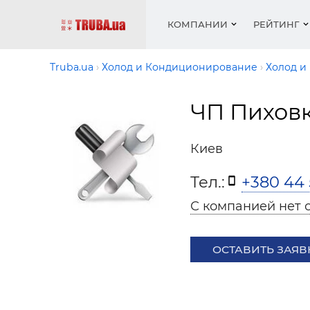
КОМПАНИИ
РЕЙТИНГ
Truba.ua
Холод и Кондиционирование
Холод и
ЧП Пихов
Котлы 
Отопле
Работа
Котлы 
Акции 
оборуд
водосн
резюм
оборуд
Новост
Киев
Запорн
Вентил
Вентил
Теплые
Рейтин
армату
Крепеж
Водопр
Тел.:
+380 44 
Фото
Матери
Радиат
С компанией нет 
Разное
Монтаж
Холод, 
Инфрак
оборуд
ОСТАВИТЬ ЗАЯВ
Полоте
Работа
ваканс