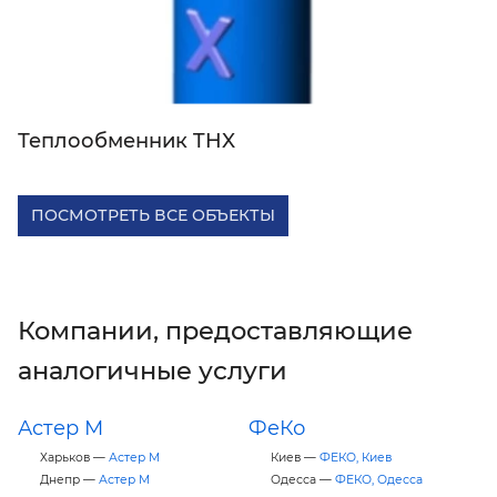
Теплообменник THX
ПОСМОТРЕТЬ ВСЕ ОБЪЕКТЫ
Компании, предоставляющие
аналогичные услуги
Астер М
ФеКо
Харьков —
Астер М
Киев —
ФЕКО, Киев
Днепр —
Астер М
Одесса —
ФЕКО, Одесса