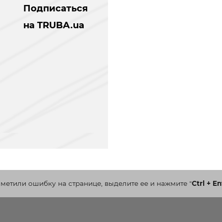
Подписаться
на TRUBA.ua
аметили ошибку на странице, выделите ее и нажмите
"
Ctrl + En