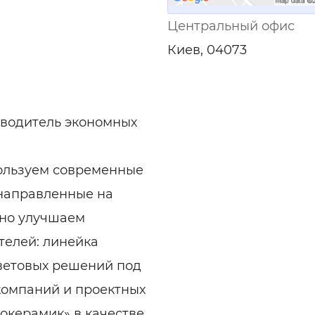
Центральный офис
Киев, 04073
зводитель экономных
ользуем современные
 направленные на
нно улучшаем
телей: линейка
цветовых решений под
компаний и проектных
окерамик» в качестве