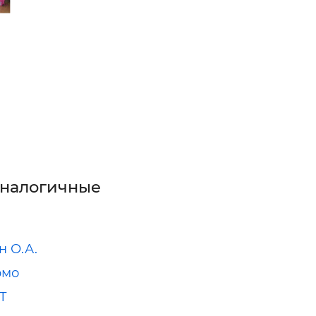
аналогичные
н О.А.
рмо
Т