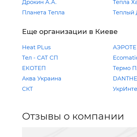
Дрокин А.А.
Тепла Х
Планета Тепла
Теплый
Еще организации в Киеве
Heat PLus
АЭРОТ
Tел - САТ СП
Ecomati
ЕКОТЕП
Термо 
Аква Украина
DANTHER
СКТ
УкрИнт
Отзывы о компании