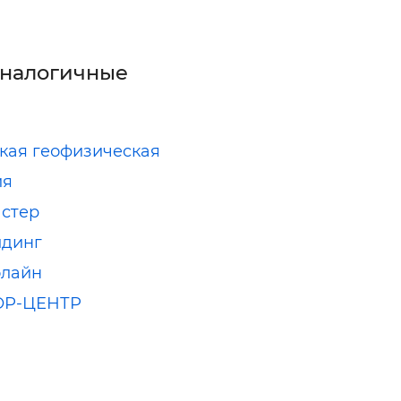
аналогичные
кая геофизическая
ия
стер
лдинг
олайн
Р-ЦЕНТР