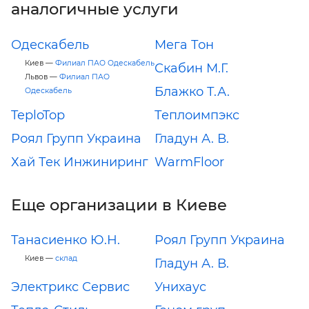
аналогичные услуги
Одескабель
Мега Тон
Киев —
Филиал ПАО Одескабель
Скабин М.Г.
Львов —
Филиал ПАО
Блажко Т.А.
Одескабель
TeploTop
Теплоимпэкс
Роял Групп Украина
Гладун А. В.
Хай Тек Инжиниринг
WarmFloor
Еще организации в Киеве
Танасиенко Ю.Н.
Роял Групп Украина
Киев —
склад
Гладун А. В.
Электрикс Сервис
Унихаус