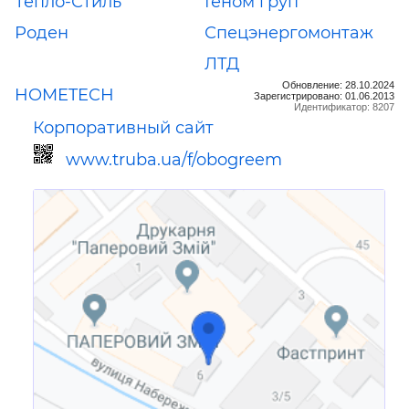
Тепло-Стиль
Геном груп
Роден
Спецэнергомонтаж
ЛТД
Обновление: 28.10.2024
HOMETECH
Зарегистрировано: 01.06.2013
Идентификатор: 8207
Корпоративный сайт
www.truba.ua/f/obogreem
Ссылка для мобильных устройств