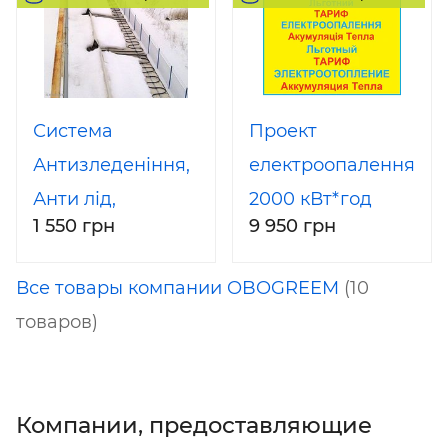
Система
Проект
Антизледеніння,
електроопалення
Анти лід,
2000 кВт*год
1 550 грн
9 950 грн
Покрівлі, Лотків,
Труб,
Все товары компании OBOGREEM
(10
Розжолобків,
товаров)
Водометів,
Сніготанення
краю покрівлі
Компании, предоставляющие