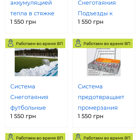
аккумуляцией
Снеготаяния
тепла в стяжке
Подъезды к
1 550 грн
1 550 грн
пола
гаражам,
парковкам
Работаем во время ВП
Работаем во время ВП
паркингам
Система
Система
Снеготаяния
предотвращает
футбольные
промерзания
1 550 грн
1 550 грн
поля, стадионы
грунта под
газоны
морозильными
Работаем во время ВП
Работаем во время ВП
камерами