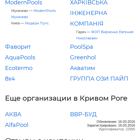
ModernPools
ХАРКІВСЬКА
Мукачево —
ModernPools
ІНЖЕНЕРНА
Мукачево
КОМПАНІЯ
Киев —
Модерн Пулс
Гадяч —
ФОП Вирченко Евгений
Николаевич
Фаворит
PoolSpa
AquaPools
Greenhol
Ecotermo
Акватим
8x4
ГРУППА ОЗИ ПАЙП
Еще организации в Кривом Роге
АКВА
ВВР-БУД
Обновление: 16.03.2016
AlfaPool
Зарегистрировано: 16.03.2016
Идентификатор: 22995