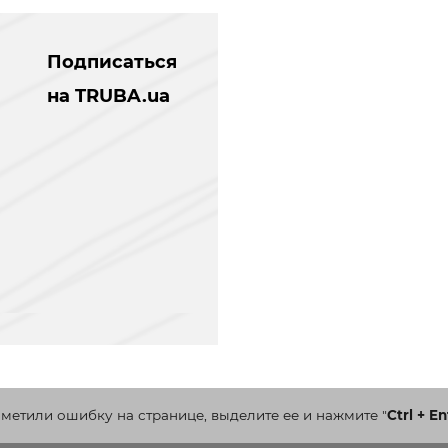
Подписаться
на TRUBA.ua
аметили ошибку на странице, выделите ее и нажмите
"
Ctrl + En