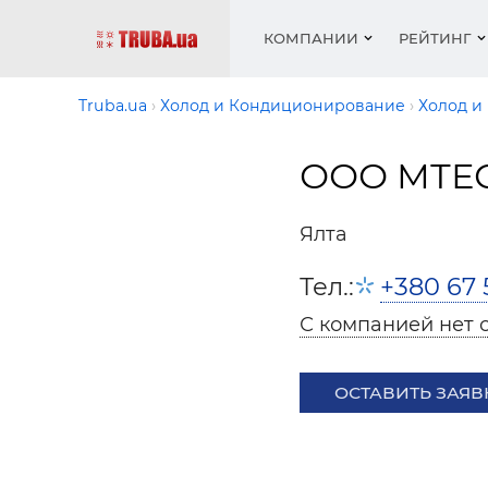
КОМПАНИИ
РЕЙТИНГ
Truba.ua
Холод и Кондиционирование
Холод и
ООО МТЕС
Котлы 
Отопле
Работа
Котлы 
Акции 
оборуд
водосн
резюм
оборуд
Новост
Ялта
Запорн
Вентил
Вентил
Теплые
Рейтин
армату
Крепеж
Водопр
Тел.:
+380 67 
Фото
Матери
Радиат
С компанией нет 
Разное
Монтаж
Холод, 
Инфрак
оборуд
ОСТАВИТЬ ЗАЯВ
Полоте
Работа
ваканс