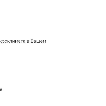
икроклимата в Вашем
е